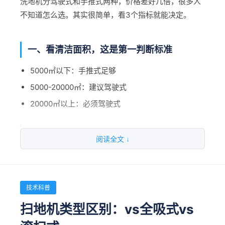
洗地机分驾驶式和手推式两种，价格差好几倍，很多人
3年累计差额
—
省18.18万
不知道怎么选。其实很简单，看3个指标就能决定。
四、看售后服务，容易被忽略
5年累计差额
—
省30.3万
售后响应时间多长？行业平均6小时，能做到2小时的
一、看清洁面积，这是第一判断标准
较少
三、维护保养成本对比
5000㎡以下：手推式足够
易损件供应是否及时？
燃油车：发动机保养+三滤+机油，约1.2万/年
5000-20000㎡：建议驾驶式
有没有免费的操作培训？
新能源车：电机几乎不需要保养，仅电池和电路检
20000㎡以上：必须驾驶式
质保期多久？整机和核心部件分别保多久？
查，约2000/年
爱开拓环境科技售后服务承诺：
二、看清洁频率和使用强度
每年差1万，5年就是5万
阅读全文 ↓
江苏省内2小时响应上门，其他地区4-8小时
每天只清洁1次：手推式可以
四、人工成本对比（效率不同）
24小时技术支持热线：13809018733
每天多次清洁，或者连续作业2小时以上：驾驶式
免费操作培训，整机质保1年，核心部件保2年
两者都需要1个操作员，人工成本差不多
油污重、需要强清洁力：驾驶式（双刷盘动力更强）
技术科普
但新能源车故障率低，停工时间少，实际有效作业时
扫地机类型区别：vs全吸式vs
五、看预算和投资回报周期
间多15%左右
三、看人工成本和预算