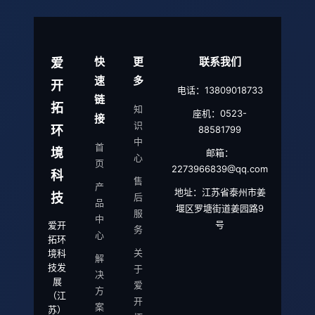
快
更
联系我们
爱
速
多
开
电话：13809018733
链
拓
知
座机：0523-
接
识
环
88581799
中
首
境
邮箱：
心
页
2273966839@qq.com
科
售
产
地址：江苏省泰州市姜
技
后
品
堰区罗塘街道姜园路9
服
中
号
爱开
务
心
拓环
关
境科
解
技发
于
决
展
爱
方
（江
开
案
苏）