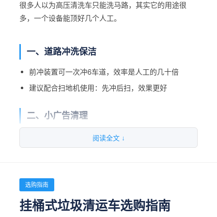
很多人以为高压清洗车只能洗马路，其实它的用途很
控制板故障 → 自己修不了
三、20-50万㎡大型小区/别墅区
多，一个设备能顶好几个人工。
约5000户、50栋以上
80%的故障都是小问题，自己就能解决。平时
配置：2台全吸式+2台驾驶式洗地机+3台手推式+1
一、道路冲洗保洁
做好保养，故障率能降低70%。
台垃圾清运车+1台高压清洗车
前冲装置可一次冲6车道，效率是人工的几十倍
预算：约60-80万
建议配合扫地机使用：先冲后扫，效果更好
四、小区清洁的特殊需求
二、小广告清理
噪音要求：选静音款
150bar以上的高压水枪，轻松冲掉墙面小广告
阅读全文 ↓
落叶季节：全吸式比滚扫式好用
比人工铲快10倍，还不留胶
地下车库：洗地机+清洁剂效果好
雨季：全吸式可以吸水
三、绿化浇水养护
选购指南
手持喷枪可调节水花形态，射程15-20米
五、物业清洁托管vs自己买设备
挂桶式垃圾清运车选购指南
比用消防栓接水管方便多了