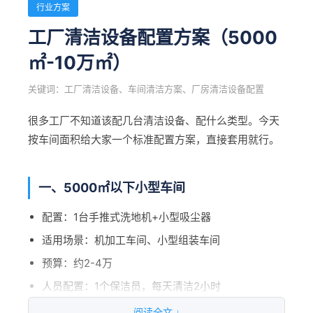
行业方案
决策树：先看面积，再看频率，最后看预算。
人工+隐
工厂清洁设备配置方案（5000
二、全吸式扫地机：湿滑/落叶场景专用
约3-5万
约2-3万
性
㎡-10万㎡）
工作原理：
360°强力负压，没有滚刷，全靠吸
合计
约55-60万
约25-30万
优点：
可以吸积水、落叶、细小颗粒、静音效果好
关键词：工厂清洁设备、车间清洁方案、厂房清洁设备配置
缺点：
大颗粒垃圾效果一般
很多工厂不知道该配几台清洁设备、配什么类型。今天
结论：5年省30万左右。每天作业4小时以上、
适合：
市政道路、机场、食品厂、需要夜间作业的
按车间面积给大家一个标准配置方案，直接套用就行。
位于一线城市或核心园区、客户有ESG要求的
场景
场景，推荐新能源。
一、5000㎡以下小型车间
三、滚扫式扫地机：大颗粒垃圾多的地方用
配置：1台手推式洗地机+小型吸尘器
工作原理：
主刷高速旋转抛扫，把垃圾甩进垃圾箱
适用场景：机加工车间、小型组装车间
优点：
对铁钉、碎石、木条、建筑垃圾等大颗粒效
果好、清扫效率高
预算：约2-4万
缺点：
人员配置：1个保洁员，每天清洁2小时
噪音略大、粉尘控制不如
适合：
建筑工地、物流园区、建材市场、矿山
阅读全文 ↓