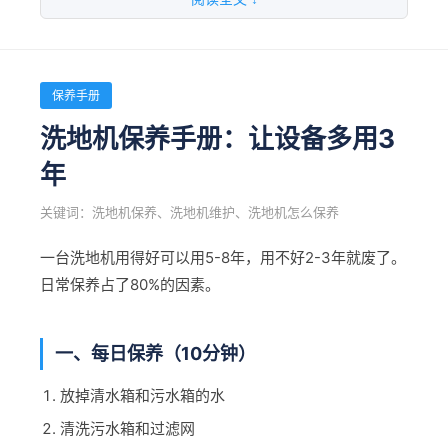
二、5000-20000㎡中型车间
三种机型对比
配置方案A（基础型）：1台驾驶式洗地机+1台小型
扫地机
保养手册
维度
全吸式
滚扫式
配置方案B（推荐型）：1台AKTH扫地机+1台X70洗
洗地机保养手册：让设备多用3
地机
工作
负压吸尘
360°强力
主刷高速抛
年
原理
+滚刷
负压
扫
适用场景：汽车零部件厂、电子厂、食品加工厂
关键词：洗地机保养、洗地机维护、洗地机怎么保养
预算：约15-25万
可吸积水落
大颗粒效果
优点
粉尘控制好
叶
好
一台洗地机用得好可以用5-8年，用不好2-3年就废了。
三、20000-50000㎡大型车间
日常保养占了80%的因素。
大块垃圾一
缺点
大颗粒一般
噪音略大
配置：2台AKT扫地机+2台X70洗地机+1台高压清洗
般
车
一、每日保养（10分钟）
适用
汽车/电子/
市政/机场/
工地/物流/
适用场景：汽车总装车间、大型物流仓库
行业
食品
夜间
矿山
放掉清水箱和污水箱的水
预算：约40-60万
清洗污水箱和过滤网
价格
人员配置：4个保洁员（两班倒）
8-15万
10-18万
6-12万