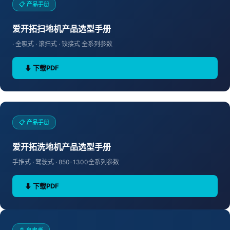
📋 产品手册
三、液压系统一定要选好的
爱开拓扫地机产品选型手册
挂桶、卸料全靠液压，坏了整个车就废了
· 全吸式 · 滚扫式 · 铰接式 全系列参数
要选带液压锁的，防止举升中突然掉下来
⬇ 下载PDF
四、底盘和电池
底盘要扎实，天天重载容易变形
📋 产品手册
电池选磷酸铁锂，北方冬天低温性能好
续航至少能跑80公里
爱开拓洗地机产品选型手册
手推式 · 驾驶式 · 850-1300全系列参数
五、新能源vs燃油怎么选？
⬇ 下载PDF
预算够、每天都用 → 新能源，使用成本只有燃油的
1/5
市区和园区内使用 → 必须新能源，噪音小、零排放