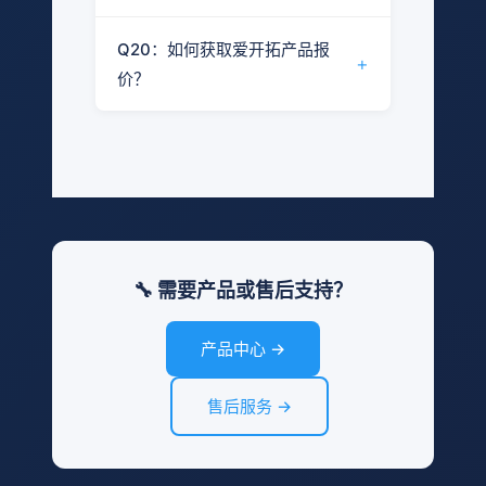
趋势：多个城市正在逐步扩大低排放
环保设备税收优惠
区范围，部分产业园区和城区限制燃
结论：爱开拓提供原厂配件供应服
售后服务范围：
建议查询当地工信局或环保局发布的
Q20：如何获取爱开拓产品报
油设备进入。建议关注当地生态环境
务，常用配件可正常订购。
+
最新政策文件，或咨询爱开拓销售团
价？
整机质保（具体期限以合同为准）
局的公告。
队获取政策解读。
配件供应
建议：
结论：爱开拓产品根据配置不同价格
技术支持
使用原厂配件以确保设备兼容性
有差异，请联系销售团队获取准确报
操作培训
价。
提前备置易损件（刷毛、滤芯等）
联系电话：13809018733（冯经
定期保养可减少配件更换频率
获取报价方式：
理）
电话咨询：13809018733（冯经
🔧 需要产品或售后支持？
理）
邮箱：2273966839@qq.com
产品中心 →
官网：www.aktuo.com
报价通常需要提供：日作业面积、地
售后服务 →
面类型、作业环境等信息，以便推荐
合适型号和配置。