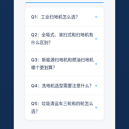
+
Q1：工业扫地机怎么选？
结论：根据日作业面积、地面工况和
Q2：全吸式、滚扫式和扫地机有
预算三个维度选型。
+
什么区别？
工业扫地机的选型主要考虑以下因
结论：三种作业模式的核心区别在于
素：
Q3：新能源扫地机和燃油扫地机
清扫原理和适用工况不同。
+
哪个更划算？
日作业面积
：面积越大，需要选择
对
清扫宽度更大、垃圾箱容量更大的
结论：从长期运营成本看，新能源扫
比
全吸式
滚扫式
型号
+
Q4：洗地机选型需要注意什么？
地机在能源消耗和维护成本方面通常
项
地面工况
：积水路面选全吸式，干
具有优势，但具体取决于使用频率和
结论：重点关注清洗宽度、水箱容量
燥路面选滚扫式或，混合工况选全
清
回
当地电价/油价。
Q5：垃圾清运车三轮和四轮怎么
纯负压
滚刷抛
和续航时间三个参数。
+
扫
收
吸式
选？
吸附，
甩+风机
原
粉
作业环境
：室内/地下车库选紧凑
两者的主要差异：
无滚刷
吸附
选型要点：
理
尘
结论：根据运输量、道路条件和预算
型，室外开阔区域选大型号