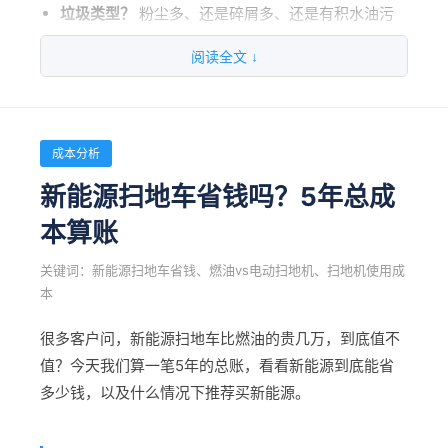
垃圾类型？
粉尘多、还是碎屑多、还是有积水油污
作业时间？
白天作业、还是需要夜间静音作业
阅读全文 ↓
爱开拓环境科技推荐：针对夜间静音作业需求，可选
择AKT、AKTH系列产品，低噪音设计不影响生产。
成本分析
新能源扫地车省钱吗？5年总成
二、看清扫效率和续航时间
本算账
清扫宽度怎么选？
1800mm、1900mm、2100mm
分别适合不同场景
关键词：新能源扫地车省钱、燃油vs电动扫地机、扫地机使用成
本
续航时间怎么看？
标称8小时，实际能用到多少？冬
天衰减多少？
很多客户问，新能源扫地车比燃油的贵几万，到底值不
电池类型：
铅酸vs磷酸铁锂，怎么选？
值？今天我们算一笔5年的总账，看看新能源到底能省
多少钱，以及什么情况下推荐买新能源。
清扫宽度
适用场景
效率参考