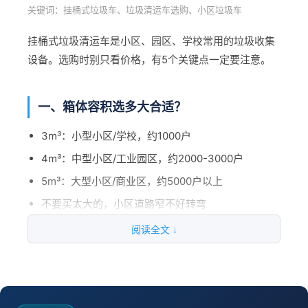
自己买设备：前期投入大，但长期便宜
关键词：挂桶式垃圾车、垃圾清运车选购、小区垃圾车
清洁托管：按面积付费，省心，托管一般1.5-2元/㎡/
四、环卫消杀作业
挂桶式垃圾清运车是小区、园区、学校常用的垃圾收集
月
设备。选购时别只看价格，有5个关键点一定要注意。
可以加消毒剂，进行喷雾消杀
雾状喷洒，覆盖面积大，效率高
一、箱体容积选多大合适？
五、工地围挡和设施清洗
3m³：小型小区/学校，约1000户
工地围挡灰尘大，定期需要冲洗
4m³：中型小区/工业园区，约2000-3000户
工程车辆轮胎清洗，防止带泥上路
5m³：大型小区/商业区，约5000户以上
不要买太大的，小区道路窄不好转弯
一台高压清洗车 = 道路清洁工 + 小广告清理工
阅读全文 ↓
二、一定要选全密封箱体
+ 绿化浇水工 + 消杀员 + 工地洗车工。不到10
万，能省5-6个人工，一年回本。
要看箱体有没有密封条、后盖有没有锁紧装置
建议选带污水收集箱的，不会一路滴水