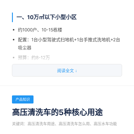
冬天低温 → 正常现象，注意保温
北方冬天必须把水放干净，防止冻裂
有电机卡滞 → 检查各电机运行电流
电池注意保温，续航会有衰减
一、10万㎡以下小型小区
充电器故障 → 检测充电电压电流
地面结冰不要用洗地机，容易打滑
约1000户、10-15栋楼
四、设备不走或者走得慢怎么办？
配置：1台小型驾驶式扫地机+1台手推式洗地机+2台
保养看似麻烦，其实花的时间很少，换来的是
吸尘器
手刹没松 → 常见问题
设备故障率低、使用寿命长。真坏了修一次可
预算：约8-12万
能就要几千块，还耽误生产。
电池没电 → 充电
人员配置：4个保洁员
驱动电机故障 → 联系售后
阅读全文 ↓
轮子缠了绳子/胶带 → 清理一下
二、10-20万㎡中型小区
五、什么情况必须找售后？
约2000户、20-30栋楼
产品知识
配置：1台全吸式扫地机+1台驾驶式洗地机+2台手推
电机冒烟或者有焦糊味 → 立刻停机
高压清洗车的5种核心用途
式洗地机+1台高压清洗车
液压系统漏油 → 不要继续用
关键词：高压清洗车用途、高压清洗车怎么用、高压水车功能
预算：约25-35万
电池鼓包 → 立刻停用，有安全风险