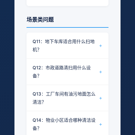
适
圾
缠绕刷毛。全吸式通过负压将垃圾和
园区
坏
主要监控内容：
用
结论：30%坡度约等于16.7度角，相
室内室外均可
室外为主
积水一同吸入垃圾箱，适合雨后作业
扬
环
可根据作业环境调节作业参数
积水
机器工作时间统计
当于常见地下车库坡道的坡度。
场景类问题
和落叶季节使用。
尘
境
好
较好
好
全
路
行走轨迹追踪
控
大
全吸式
2200mm
吸
面、
换算关系：坡度百分比 = tan(角度) ×
政
制
型
实时工作动态
式
落叶
100%，30%坡度 ≈ 16.7°。大多数地
Q11：地下车库适合用什么扫地
策
部分地区有新
部分区域
实时机器状态
+
季节
支
能源补贴
限行
下车库坡道坡度在15%左右，因此爱
机？
适用于拥有多台设备、需要统一调度
持
开拓扫地机可以应对常见的坡道环
干燥
滚
结论：建议选择紧凑型、低噪音的新
的物业或市政管理场景。（注：物联
境。
大
路
Q12：市政道路清扫用什么设
滚扫式
—
扫
具体成本差异需根据实际使用情况测
能源扫地机。
网功能为选配）
+
型
面、
备？
式
算，建议咨询获取定制化成本分析。
广场
选型要点：
结论：大面积市政道路建议选择全吸
粉尘
Q13：工厂车间有油污地面怎么
转弯半径小，适应车库弯道
式或全吸铰接式扫地机。
+
大
环
清洁？
—
低噪音，不影响周边环境
型
境、
市政道路特点及对应要求：
零排放，适合半封闭空间
车间
结论：油污地面建议使用洗地机配合
Q14：物业小区适合哪种清洁设
作业面积大 → 选择清扫宽度大、
专用清洁剂，或选择全吸式扫地机进
可进入标准电梯的型号更佳
+
市政
备？
效率高的型号
行日常维护。
爱开拓AKT150L为紧凑型设计，适用
超
全
道