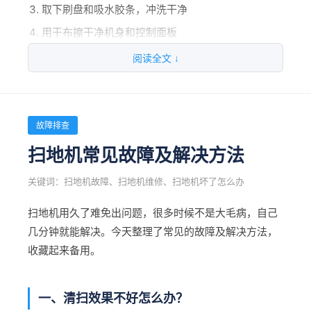
区间
取下刷盘和吸水胶条，冲洗干净
四、50000-100000㎡超大型厂区
用干布擦干净机身和控制面板
充满电（不要亏电存放）
快速决策：粉尘多→，水多/落叶多→全吸式，
阅读全文 ↓
配置：4台AKT+3台X100洗地机+1台垃圾清运车+1
大垃圾多→滚扫式
台高压清洗车
二、每周保养（30分钟）
适用场景：整车厂、大型电商仓库、工业园区
检查刷盘和吸水胶条磨损情况
故障排查
预算：约100-150万
检查各管路是否堵塞
增值建议：可以考虑清洁托管服务，更省心
扫地机常见故障及解决方法
检查电池液位，缺水加蒸馏水
关键词：扫地机故障、扫地机维修、扫地机坏了怎么办
五、特殊行业的额外配置要求
检查各连接处螺丝是否松动
扫地机用久了难免出问题，很多时候不是大毛病，自己
给各运动部件加润滑油
汽车制造：必须HEPA级过滤
几分钟就能解决。今天整理了常见的故障及解决方法，
食品医药：304不锈钢机身、防水等级要高
收藏起来备用。
三、每月保养（1小时）
电子无尘车间：必须防静电设计
全面检查电路和电机运行情况
化工企业：防爆认证
一、清扫效果不好怎么办？
深度清洁水箱内部，去水垢