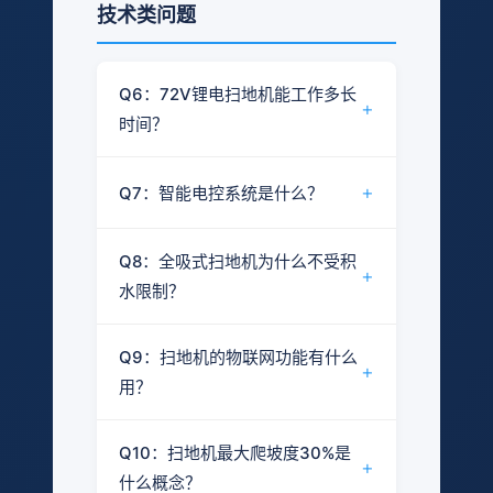
对
清洗宽度
：决定单次作业覆盖面积
选择。
技术类问题
预算范围
：不同配置对应不同价格
积
新能源（锂
不
比
燃油
水箱容量
：清水箱和污水箱的容量
水
区间，可咨询获取报价
电）
适用
不适用
适
项
对比
三轮清
影响连续作业时间
路
四轮清运车
爱开拓扫地机型号对照：
用
项
运车
Q6：72V锂电扫地机能工作多长
面
续航时间
：电瓶容量决定可连续工
能
+
时间？
源
载重
充电费用通常
柴油/汽
作时长
适
作
落
较小
较大
不
成
量
低于燃油费用
油费用
用
业
适用
操作方式
：手推式适合小面积，驾
叶
部分适
结论：以爱开拓全吸式扫地机为例，
型号
清扫宽度
适用
适
本
面
模
场景
+
驶式适合大面积
Q7：智能电控系统是什么？
季
用
72V 300AH锂电在市政常规路况下
通道
窄通道
用
积
式
需较宽通道
节
地面材质
：环氧地坪、水泥地面、
维
要求
可用
连续作业时间约6-8小时。
结论：智能电控系统是爱开拓扫地机
护
瓷砖等适用不同刷盘材质
电机系统维护
发动机需
工
Q8：全吸式扫地机为什么不受积
粉
特
的核心控制单元，负责能源分配、故
稳定
+
保
项目较少
定期保养
中
抛
厂、
实际续航受以下因素影响：
一般
较好
爱开拓洗地机系列覆盖多种规格，可
水限制？
尘
别
性
障监测和保护。
适用
适用
养
AKT150L
—
小
甩
物
环
适
根据实际需求选配。
路面状况（坡度、平整度）
型
式
业、
结论：全吸式扫地机采用纯负压吸附
适用
社区、
主干道、大型
境
用
噪
作业模式（清扫功率档位）
主要功能包括：
Q9：扫地机的物联网功能有什么
地库
较低
较高
原理，没有滚刷结构，因此不会将积
场景
小巷
园区
+
音
用？
环境温度（低温会影响电池效率）
大
大数据分配电池动力能源，优化能
水溅起或导致滚刷缠绕。
部
仓储
价格
较低
较高
颗
负载情况（垃圾箱装载量）
排
源使用
有尾气排
分
中
抛
物
结论：物联网功能可实现设备远程监
零尾气排放
粒
适用
适用
放
放
传统滚扫式扫地机的滚刷在积水路面
Q10：扫地机最大爬坡度30%是
过载欠压故障报警及智能提示
适
AKT210L
—
大
甩
流、
控，帮助管理者实时掌握作业状态。
+
垃
上会产生水花飞溅，同时湿垃圾容易
什么概念？
用
型
式
产业
保护装置，避免设备因异常工况损