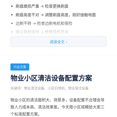
六、投资回报分析
刷盘磨损严重 → 检查更换刷盘
检查行走轮和支撑轮，清理缠绕物
刷盘高度不对 → 调整刷盘高度，刚好接触地面
校准吸水扒角度，确保贴合地面
项目
传统人工
设备清洁
边刷不转 → 检查边刷电机和保险
四、常见易损件更换周期
年人工成本
吸尘风机没开 → 检查风机开关
24万（4人）
12万（2人）
阅读全文 ↓
设备投入
0
20万（一次性）
易损件
更换周期
更换标准
二、有二次扬尘怎么办？
年维护能耗
0
3万
刷盘
3-6个月
刷毛磨损到一半
滤芯堵了 → 振尘或者换滤芯
吸尘风机功率不够 → 检查风机是否正常
行业方案
3年总成本
72万
29万
吸水胶条
2-4个月
有缺口或吸水效果变差
垃圾箱密封条老化 → 更换密封条
物业小区清洁设备配置方案
5年总成本
120万
35万
过滤网
1-2个月
堵塞严重或破损
干扫灰尘太多 → 建议先洒水再扫
关键词：物业清洁设备、小区扫地机、物业保洁设备
电池
3-5年
续航下降到原来的50%
三、续航时间明显变短怎么办？
不要为了省钱少配设备，人工成本才是大头。
物业小区的清洁面积大、场景多，设备配置不合理会导
一般1-2年就能回本，越早配越划算。
致人力成本高、清洁效果差。今天按小区规模给大家三
电池老化 → 检测电池容量，该换就换
五、冬天使用注意事项
个标准配置方案。