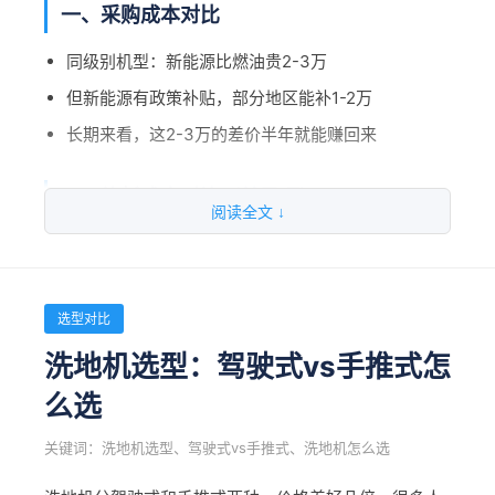
1800mm
中型车间、仓库
8000-10000㎡/h
一、采购成本对比
大型工厂、物流
10000-12000
同级别机型：新能源比燃油贵2-3万
1900mm
园
㎡/h
但新能源有政策补贴，部分地区能补1-2万
超大型厂区、园
12000-15000
长期来看，这2-3万的差价半年就能赚回来
2100mm
区
㎡/h
二、能耗成本对比（差异项）
阅读全文 ↓
三、看过滤系统，粉尘多的工厂尤其重要
项目
燃油车
新能源车
普通过滤vs HEPA过滤，区别在哪？
柴油约¥240/
充电约¥38/
过滤面积多大合适？
选型对比
日能耗成本
天
天
哪些行业必须用HEPA级过滤？ 汽车、电子、食品医
洗地机选型：驾驶式vs手推式怎
药
年能耗成本（300
么选
7.2万/年
1.14万/年
天）
爱开拓环境科技AKT扫地机配备HEPA级过滤系统，专
关键词：洗地机选型、驾驶式vs手推式、洗地机怎么选
1年差额
—
省6.06万
为高粉尘环境设计。