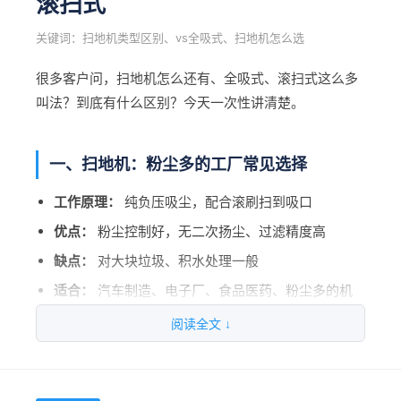
滚扫式
不要只看采购价，要算5年总成本（采购+能耗+维护
手推式：需要人推着走，体力消耗大，人员流动率高
五、隐性成本对比
+人工）
关键词：扫地机类型区别、vs全吸式、扫地机怎么选
驾驶式：坐着开，轻松，工作效率高3倍
投资回报周期怎么算？一般1-2年回本都是划算的
环保罚单风险：燃油车排放超标可能被罚
很多客户问，扫地机怎么还有、全吸式、滚扫式这么多
算一笔账：一个保洁员工资6万/年，多一个人一年就多6
买大品牌中端机，还是小品牌高端机？建议选前者
碳积分收益：新能源车年减碳42吨，有碳交易收益
叫法？到底有什么区别？今天一次性讲清楚。
万，买洗地机的差价半年就回来了。
ESG评分：外企和上市公司越来越看重这个
按优先级排序：场景匹配 ＞ 清扫效率 ＞ 过滤
政策风险：30个城市已经禁用燃油设备进入园区
两种机型对比
一、扫地机：粉尘多的工厂常见选择
系统 ＞ 售后服务 ＞ 预算控制
工作原理：
纯负压吸尘，配合滚刷扫到吸口
六、5年总成本对比汇总
对比项
手推式洗地机
驾驶式洗地机
优点：
粉尘控制好，无二次扬尘、过滤精度高
价格
1-3万
5-15万
燃油车5年总成
新能源车5年总成
缺点：
对大块垃圾、积水处理一般
成本项目
本
本
适合：
汽车制造、电子厂、食品医药、粉尘多的机
效率
1000-2000㎡/h
3000-6000㎡/h
械加工
采购成本
约15万
约17万
阅读全文 ↓
人力
体力消耗大
轻松驾驶
能耗成本
36万
5.7万
爱开拓AKT扫地机，HEPA级过滤，专为高粉尘环境设
适用面积
<5000㎡
5000㎡以上
计。
维护保养
6万
1万