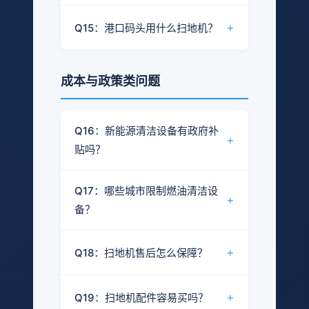
全吸铰接
路况复杂（积水、落叶）→ 全吸
结论：根据小区面积和通道条件，推
—
大
吸
路、
于地下车库等有限空间场景。
式
不同方案的适用情况：
+
Q15：港口码头用什么扫地机？
式适应性更广
型
式
港口
荐中小型新能源扫地机或洗地机。
码头
作业时间长 → 选择大容量电池和
轻度油污
：洗地机+除油清洁剂，
结论：港口码头因盐雾环境和大量散
大容量垃圾箱
刷盘深度清洁
物业小区的典型需求：
落货物，建议选择防腐蚀全吸式扫地
成本与政策类问题
需要记录作业数据 → 选配物联网
重度油污
：需预处理后配合洗地机
通道较窄 → 选择紧凑型设备
机。
功能
作业
噪音敏感 → 新能源低噪音设备
日常维护
：全吸式扫地机清扫碎屑
爱开拓全吸式扫地机清扫宽度
港口码头特殊要求：
Q16：新能源清洁设备有政府补
作业时间受限 → 选择效率高的型
+
和粉尘
2200mm，有效工作效率14000-
贴吗？
号
盐雾腐蚀 → 需防腐蚀处理
23000㎡/h，适用于市政道路场景。
多楼层 → 需考虑电梯通行尺寸
散落货物多样 → 全吸式适应性广
结论：部分地区对新能源清洁设备有
Q17：哪些城市限制燃油清洁设
作业面积大 → 大型设备
补贴政策，具体以当地最新政策文件
+
备？
为准。
需持续作业 → 大容量电池+大垃圾
箱
结论：部分城市已在特定区域限制燃
补贴类型可能包括：
+
Q18：扫地机售后怎么保障？
油非道路移动机械的使用，具体范围
爱开拓全吸铰接式扫地机适用于港口
新能源设备购置补贴
以各地公告为准。
码头等大型作业场景，可选配防盐雾
结论：爱开拓提供整机售后及运维服
腐蚀方案。
"油改电"更新补贴
+
Q19：扫地机配件容易买吗？
务，具体服务内容请咨询销售团队。